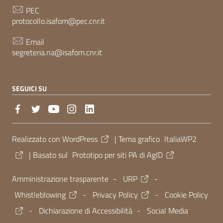
PEC
protocollo.isafom@pec.cnr.it
Email
segreteria.na@isafom.cnr.it
SEGUICI SU
Sezione Link Utili
Realizzato con
WordPress
|
Tema grafico
ItaliaWP2
| Basato sul
Prototipo per siti PA di AgID
Amministrazione trasparente
-
URP
-
Whistleblowing
-
Privacy Policy
-
Cookie Policy
-
Dichiarazione di Accessibilità
-
Social Media