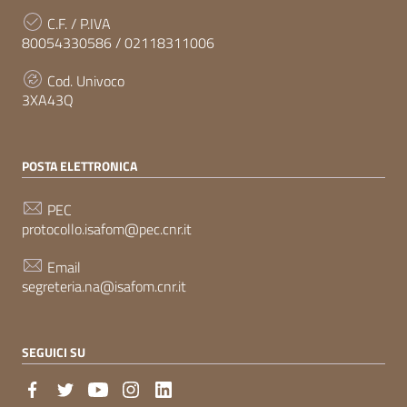
C.F. / P.IVA
80054330586 / 02118311006
Cod. Univoco
3XA43Q
POSTA ELETTRONICA
PEC
protocollo.isafom@pec.cnr.it
Email
segreteria.na@isafom.cnr.it
SEGUICI SU