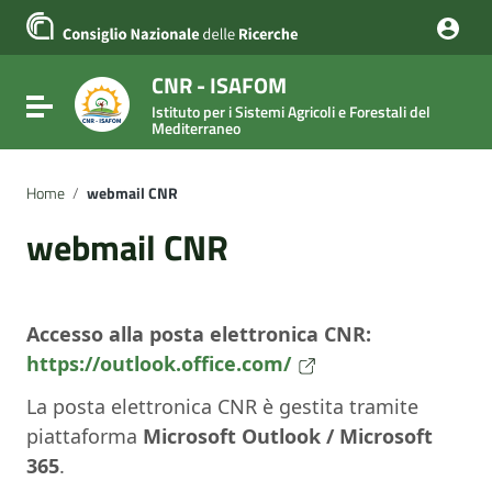
Vai ai contenuti
Vai al menu di navigazione
Vai al footer
CNR - ISAFOM
Attiva / disattiva la navigazione
Istituto per i Sistemi Agricoli e Forestali del
Mediterraneo
Home
/
webmail CNR
webmail CNR
Accesso alla posta elettronica CNR:
https://outlook.office.com/
La posta elettronica CNR è gestita tramite
piattaforma
Microsoft Outlook / Microsoft
365
.