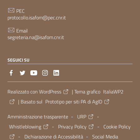
PEC
protocollo.isafom@pec.cnr.it
Email
segreteria.na@isafom.cnr.it
SEGUICI SU
Sezione Link Utili
Realizzato con
WordPress
|
Tema grafico
ItaliaWP2
| Basato sul
Prototipo per siti PA di AgID
Amministrazione trasparente
-
URP
-
Whistleblowing
-
Privacy Policy
-
Cookie Policy
-
Dichiarazione di Accessibilità
-
Social Media