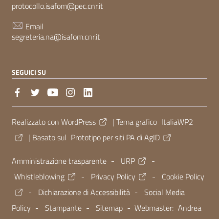
protocollo.isafom@pec.cnr.it
Email
segreteria.na@isafom.cnr.it
SEGUICI SU
Sezione Link Utili
Realizzato con
WordPress
|
Tema grafico
ItaliaWP2
| Basato sul
Prototipo per siti PA di AgID
Amministrazione trasparente
-
URP
-
Whistleblowing
-
Privacy Policy
-
Cookie Policy
-
Dichiarazione di Accessibilità
-
Social Media
Policy
-
Stampante
-
Sitemap
- Webmaster:
Andrea