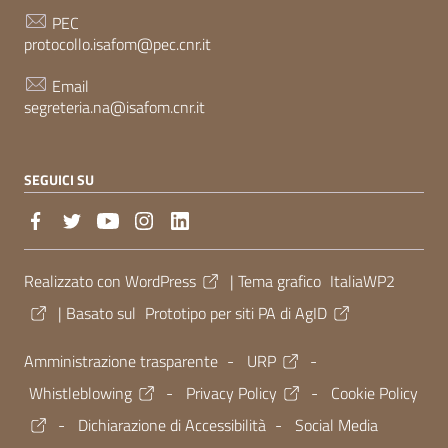
PEC
protocollo.isafom@pec.cnr.it
Email
segreteria.na@isafom.cnr.it
SEGUICI SU
Sezione Link Utili
Realizzato con
WordPress
|
Tema grafico
ItaliaWP2
| Basato sul
Prototipo per siti PA di AgID
Amministrazione trasparente
-
URP
-
Whistleblowing
-
Privacy Policy
-
Cookie Policy
-
Dichiarazione di Accessibilità
-
Social Media