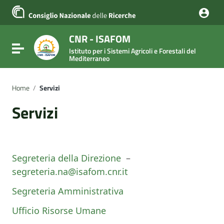
Vai ai contenuti
Vai al menu di navigazione
Vai al footer
CNR - ISAFOM
Attiva / disattiva la navigazione
Istituto per i Sistemi Agricoli e Forestali del
Mediterraneo
Home
/
Servizi
Servizi
Segreteria della Direzione
–
segreteria.na@isafom.cnr.it
Segreteria Amministrativa
Ufficio Risorse Umane