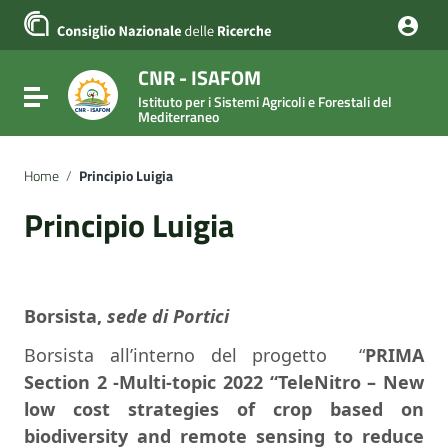
Vai ai contenuti
Vai al menu di navigazione
Vai al footer
CNR - ISAFOM
Attiva / disattiva la navigazione
Istituto per i Sistemi Agricoli e Forestali del
Mediterraneo
Home
/
Principio Luigia
Principio Luigia
Borsista,
sede di Portici
Borsista all’interno del progetto “
PRIMA
Section 2 -Multi-topic 2022 “TeleNitro – New
low cost strategies of crop based on
biodiversity and remote sensing to reduce