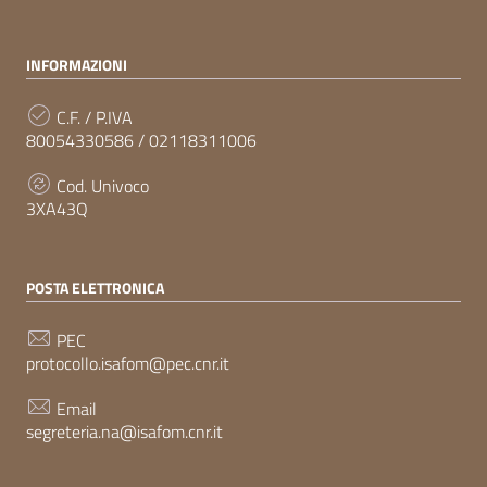
INFORMAZIONI
C.F. / P.IVA
80054330586 / 02118311006
Cod. Univoco
3XA43Q
POSTA ELETTRONICA
PEC
protocollo.isafom@pec.cnr.it
Email
segreteria.na@isafom.cnr.it