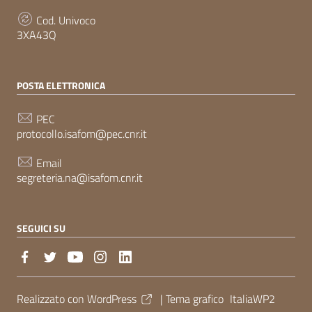
Cod. Univoco
3XA43Q
POSTA ELETTRONICA
PEC
protocollo.isafom@pec.cnr.it
Email
segreteria.na@isafom.cnr.it
SEGUICI SU
Sezione Link Utili
Realizzato con
WordPress
|
Tema grafico
ItaliaWP2