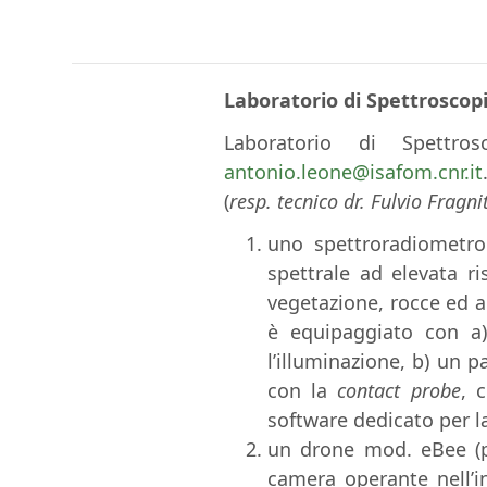
Laboratorio di Spettroscop
Laboratorio di Spettro
antonio.leone@isafom.cnr.it
(
resp. tecnico dr. Fulvio Fragni
uno spettroradiometro
spettrale ad elevata ri
vegetazione, rocce ed a
è equipaggiato con 
l’illuminazione, b) un 
con la
contact probe
, 
software dedicato per l
un drone mod. eBee (pi
camera operante nell’i