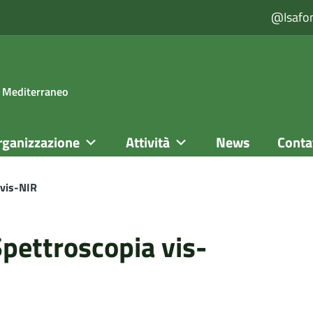
@isafo
el Mediterraneo
rganizzazione
Attività
News
Conta
 vis-NIR
Spettroscopia vis-