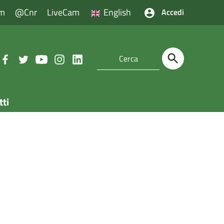
m
@cnr
LiveCam
English
Accedi
tti