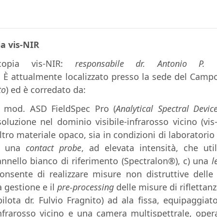
ia vis-NIR
scopia vis-NIR:
responsabile dr. Antonio P. 
. È attualmente localizzato presso la sede del Cam
to
) ed è corredato da:
 mod. ASD FieldSpec Pro (
Analytical Spectral Devic
soluzione nel dominio visibile-infrarosso vicino (vi
ltro materiale opaco, sia in condizioni di laborator
a) una
contact probe
, ad elevata intensità, che ut
pannello bianco di riferimento (Spectralon®), c) una
l
consente di realizzare misure non distruttive dell
a gestione e il
pre-processing
delle misure di riflettanz
lota dr. Fulvio Fragnito) ad ala fissa, equipaggi
nfrarosso vicino e una camera multispettrale, opera