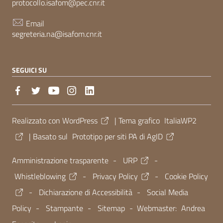
protocollo.isafom@pec.cnr.it
Email
segreteria.na@isafom.cnr.it
SEGUICI SU
Sezione Link Utili
Realizzato con
WordPress
|
Tema grafico
ItaliaWP2
| Basato sul
Prototipo per siti PA di AgID
Amministrazione trasparente
-
URP
-
Whistleblowing
-
Privacy Policy
-
Cookie Policy
-
Dichiarazione di Accessibilità
-
Social Media
Policy
-
Stampante
-
Sitemap
- Webmaster:
Andrea