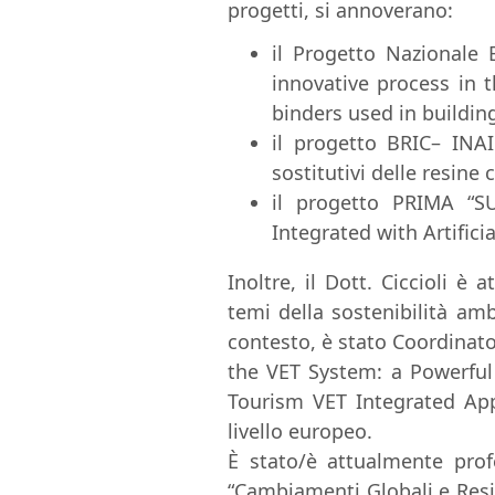
progetti, si annoverano:
il Progetto Nazionale 
innovative process in t
binders used in buildin
il progetto
BRIC
–
INAI
sostitutivi delle
resine c
il progetto
PRIMA
“
S
Integrated
with A
rtifici
I
noltre,
il Dott
.
Ciccioli è
a
temi della sostenibilità amb
contesto, è stato Coordinato
the VET System: a Powerful 
Tourism
VET
Integrated
Ap
livello europeo.
È
stato/è attualmente prof
“
Cambiamenti
Globali
e
Resi