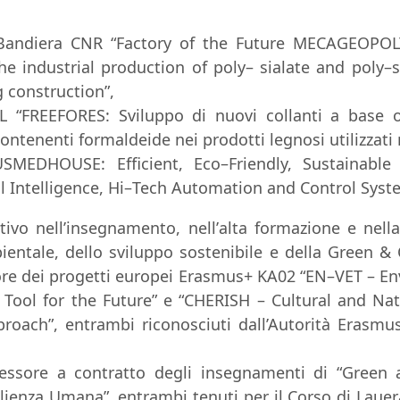
Bandier
a
CNR “
Factory
of the Future
MECAGEOPOL
he industrial production of poly
–
sialate and poly
–
s
g construction
”
,
L “
FREEFORES: Sviluppo di nuovi collanti a
base 
ontenenti formaldeide nei prodotti legnosi utilizzati ne
USMEDHOUSE: Efficient, Eco
–
Friendly, Sustainabl
al Intelligence, Hi
–
Tec
h Automation and Control Syst
ttivo nell’insegnamento, nell’
alta formazione e nella
ientale, dello sviluppo sostenibile e della
Green & 
re dei progetti
europei
Erasmus+ KA02
“
EN
–
VET
–
En
Tool for the Future
”
e
“
CHERISH
–
Cultural and Nat
proach
”
,
entrambi
riconosciuti
dall’Autorità
Erasmu
essore a contratto degli insegnamenti di
“Green 
lienza
Umana
”
,
entrambi
tenuti
per
il
Corso
di
Lauer