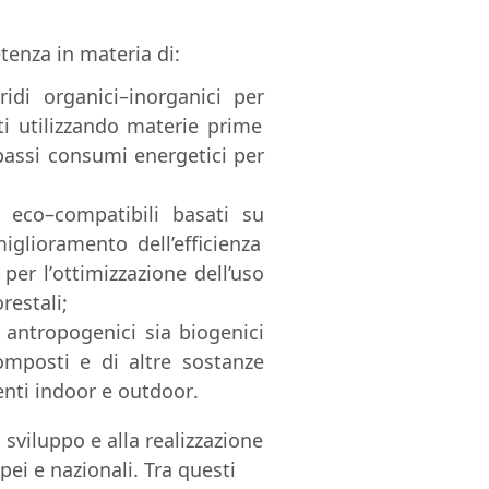
tenza in materia di:
ridi organici
–
inorganici
per
i utilizzando materie
prime
bassi consumi
energetici
per
d eco
–
compatibili basati su
iglioramento
dell’efficienza
per
l’
ottimizzazione dell’uso
orestali
;
a antropogenici sia
biogenici
composti e di
altre sostanze
enti
indoor
e
outdoor
.
 sviluppo e alla
realizzazione
pei e
nazionali.
Tra questi