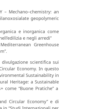
Y
–
Mechano
–
chemistry: an
ilanoxosialate geopolymeric
organica e inorganica come
ll’edilizia e negli arredi
”
e Mediterranean Greenhouse
em
”
.
 divulgazione scientifica
sui
Circular Economy.
In
questo
vironmental
Sustainability in
ural
Heritage:
a
Sustainable
s+ come “Buone
Pratiche” a
and Circular Economy”
e di
a
in
“Studi
Internazionali per