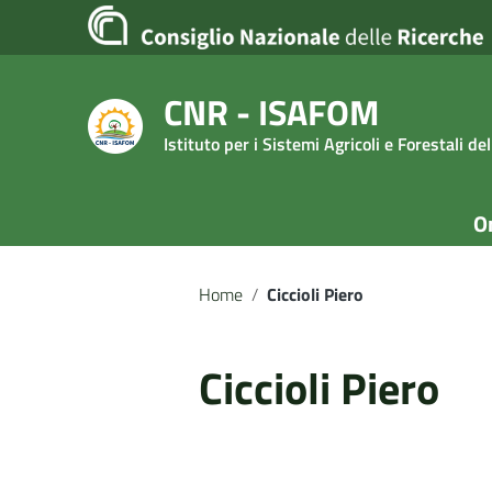
Vai ai contenuti
Vai al menu di navigazione
Vai al footer
CNR - ISAFOM
Istituto per i Sistemi Agricoli e Forestali d
O
Home
/
Ciccioli Piero
Ciccioli Piero