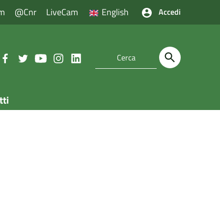
m
@cnr
LiveCam
English
Accedi
tti