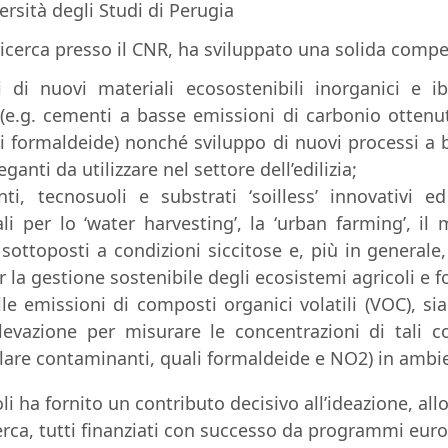
ersità degli Studi di Perugia
rice
rca presso il CNR, ha sviluppato una solida compe
i di nuovi materi
ali
ecosostenibili
inorganici e ib
(e
.
g. cementi a basse emissioni
di carbonio ottenut
di formaldeide
) nonché sviluppo di nuovi processi a
leganti da
utilizzare nel settore
dell’edilizia
;
ti,
tecnosuoli e substrati ‘
soilless’
innovativi e
li
per
lo
‘
water
harvesting
’
,
la
‘
urban
farming
’
,
il
m
o sottoposti a condizioni siccitose e, più in gener
ale,
er la gestione sostenibile degli ecosistemi agricoli
e f
le emissioni di composti organici volatili (
VOC)
, si
lev
azione per misurare le concentrazioni di tali 
olare contaminanti, quali formaldeide e NO
2
) in ambi
oli ha
fornito
un contributo decisivo all’ideazione, allo
erca,
tutti
finanziati con successo da programmi euro