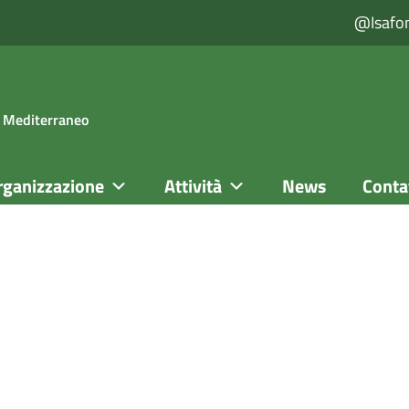
@isafo
el Mediterraneo
rganizzazione
Attività
News
Conta