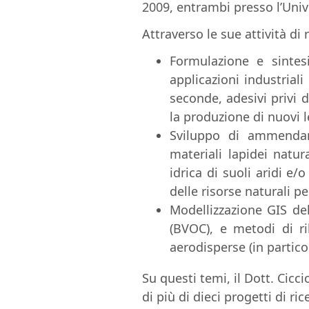
2009, entrambi presso l’Univ
Attraverso le sue attività di 
F
ormulazione e sintes
applicazioni industriali 
seconde, adesivi
privi 
la produzione di nuovi 
S
viluppo di
ammendan
materiali
lapidei
natura
idrica di suoli aridi e/
delle risorse naturali p
Modellizzazione GIS del
(BVOC), e metodi di ri
aerodisperse (in partic
Su questi temi, il Dott
. Cicci
di più di dieci progetti di ric