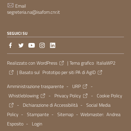
Email
segreteria.na@isafom.cnr.it
SEGUICI SU
Sezione Link Utili
Realizzato con
WordPress
|
Tema grafico
ItaliaWP2
| Basato sul
Prototipo per siti PA di AgID
Amministrazione trasparente
-
URP
-
Whistleblowing
-
Privacy Policy
-
Cookie Policy
-
Dichiarazione di Accessibilità
-
Social Media
Policy
-
Stampante
-
Sitemap
- Webmaster:
Andrea
Esposito
-
Login