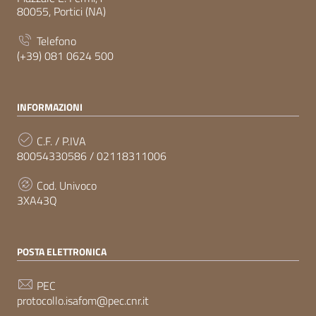
80055, Portici (NA)
Telefono
(+39) 081 0624 500
INFORMAZIONI
C.F. / P.IVA
80054330586 / 02118311006
Cod. Univoco
3XA43Q
POSTA ELETTRONICA
PEC
protocollo.isafom@pec.cnr.it