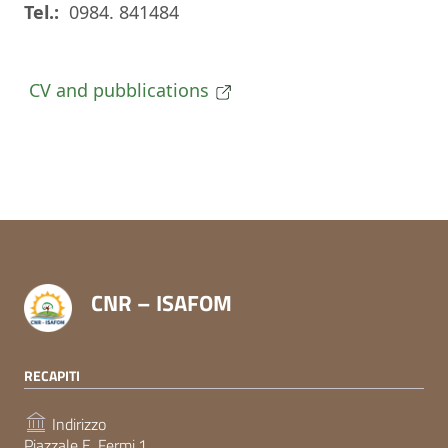
Tel.:
0984. 841484
CV and pubblications
CNR – ISAFOM
RECAPITI
Indirizzo
Piazzale E. Fermi,1