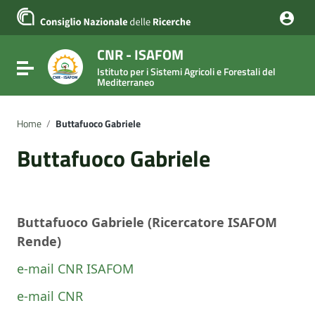
Vai ai contenuti
Vai al menu di navigazione
Vai al footer
CNR - ISAFOM
Attiva / disattiva la navigazione
Istituto per i Sistemi Agricoli e Forestali del
Mediterraneo
Home
/
Buttafuoco Gabriele
Buttafuoco Gabriele
Buttafuoco
Gabriele
(Ricercatore ISAFOM
Rende)
e-mail CNR ISAFOM
e-mail CNR