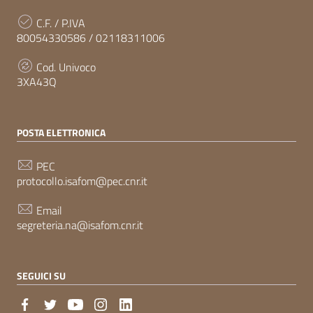
C.F. / P.IVA
80054330586 / 02118311006
Cod. Univoco
3XA43Q
POSTA ELETTRONICA
PEC
protocollo.isafom@pec.cnr.it
Email
segreteria.na@isafom.cnr.it
SEGUICI SU