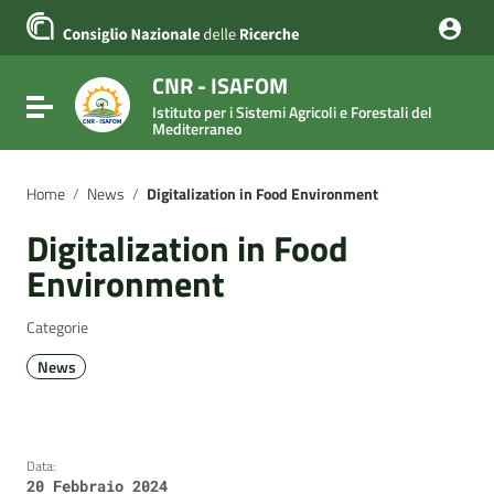
Vai ai contenuti
Vai al menu di navigazione
Vai al footer
CNR - ISAFOM
Attiva / disattiva la navigazione
Istituto per i Sistemi Agricoli e Forestali del
Mediterraneo
Home
/
News
/
Digitalization in Food Environment
Digitalization in Food
Environment
Categorie
News
Data:
20 Febbraio 2024