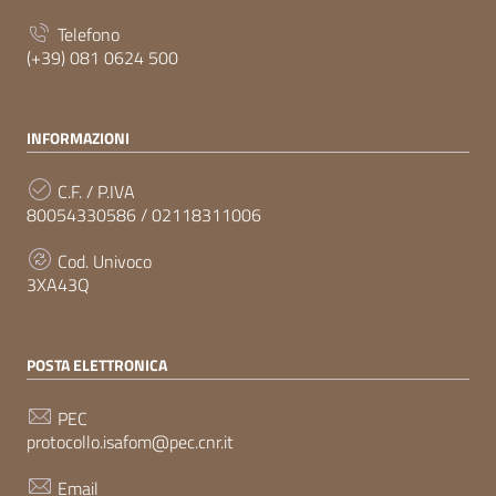
Telefono
(+39) 081 0624 500
INFORMAZIONI
C.F. / P.IVA
80054330586 / 02118311006
Cod. Univoco
3XA43Q
POSTA ELETTRONICA
PEC
protocollo.isafom@pec.cnr.it
Email