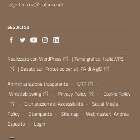
segreteria.na@isafom.cnr.it
SEGUICI SU
Sezione Link Utili
Realizzato con
WordPress
|
Tema grafico
ItaliaWP2
| Basato sul
Prototipo per siti PA di AgID
Amministrazione trasparente
-
URP
-
Whistleblowing
-
Privacy Policy
-
Cookie Policy
-
Dichiarazione di Accessibilità
-
Social Media
Policy
-
Stampante
-
Sitemap
- Webmaster:
Andrea
Esposito
-
Login