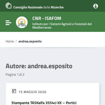
Vai ai contenuti
Vai al menu di navigazione
Vai al footer
CNR - ISAFOM
Attiva / disattiva la navigazione
Istituto per i Sistemi Agricoli e Forestali del
Mediterraneo
Home
/
andrea.esposito
Autore:
andrea.esposito
Pagina 1 di 2
15 MAGGIO 2026
Stampante TASKalfa 3554ci KX – Portici