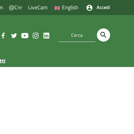
m
@cnr
LiveCam
English
Accedi
tti