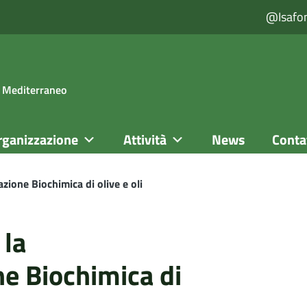
@isafo
el Mediterraneo
rganizzazione
Attività
News
Conta
azione Biochimica di olive e oli
 la
ne Biochimica di