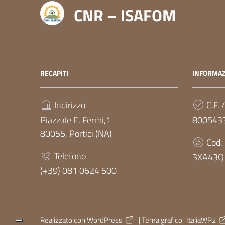
CNR – ISAFOM
RECAPITI
INFORMAZ
Indirizzo
C.F. /
Piazzale E. Fermi,1
800543
80055, Portici (NA)
Cod.
Telefono
3XA43Q
(+39) 081 0624 500
Sezione Link Utili
Realizzato con
WordPress
|
Tema grafico
ItaliaWP2