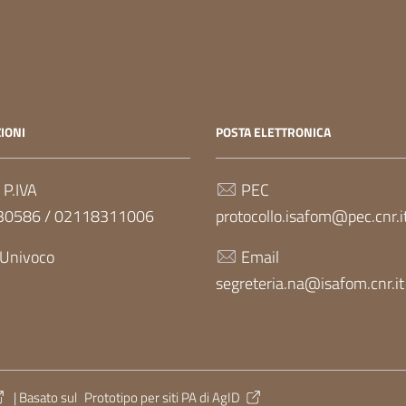
IONI
POSTA ELETTRONICA
 P.IVA
PEC
30586 / 02118311006
protocollo.isafom@pec.cnr.i
 Univoco
Email
segreteria.na@isafom.cnr.it
| Basato sul
Prototipo per siti PA di AgID