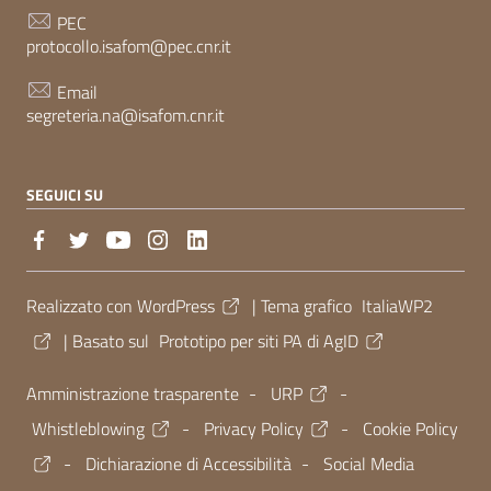
PEC
protocollo.isafom@pec.cnr.it
Email
segreteria.na@isafom.cnr.it
SEGUICI SU
Sezione Link Utili
Realizzato con
WordPress
|
Tema grafico
ItaliaWP2
| Basato sul
Prototipo per siti PA di AgID
Amministrazione trasparente
-
URP
-
Whistleblowing
-
Privacy Policy
-
Cookie Policy
-
Dichiarazione di Accessibilità
-
Social Media